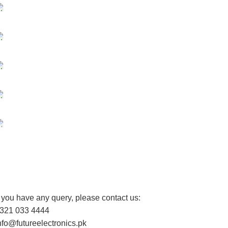
FAST SHIPPING
Same Day Delivery
ONLINE PAYMENT
Payment methods.
24/7 SUPPORT
Unlimited help desk.
100% SAFE
View our benefits.
FREE RETURNS
Track or cancel orders.
f you have any query, please contact us:
321 033 4444
nfo@futureelectronics.pk