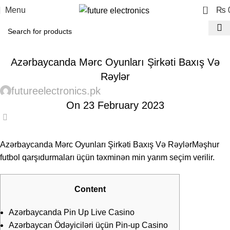
0
Menu
₨
BLOG
Azərbaycanda Mərc Oyunları Şirkəti Baxış Və
Rəylər
futureelectronics.pk
On 23 February 2023
0
Azərbaycanda Mərc Oyunları Şirkəti Baxış Və Rəylər
Məşhur
futbol qarşıdurmaları üçün təxminən min yarım seçim verilir.
Content
Azərbaycanda Pin Up Live Casino
Azərbaycan Ödəyiciləri üçün Pin-up Casino