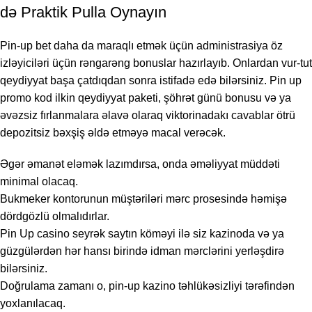
də Praktik Pulla Oynayın
Pin-up bet daha da maraqlı etmək üçün administrasiya öz
izləyiciləri üçün rəngarəng bonuslar hazırlayıb. Onlardan vur-tut
qeydiyyat başa çatdıqdan sonra istifadə edə bilərsiniz. Pin up
promo kod ilkin qeydiyyat paketi, şöhrət günü bonusu və ya
əvəzsiz fırlanmalara əlavə olaraq viktorinadakı cavablar ötrü
depozitsiz bəxşiş əldə etməyə macal verəcək.
Əgər əmanət eləmək lazımdırsa, onda əməliyyat müddəti
minimal olacaq.
Bukmeker kontorunun müştəriləri mərc prosesində həmişə
dördgözlü olmalıdırlar.
Pin Up casino seyrək saytın köməyi ilə siz kazinoda və ya
güzgülərdən hər hansı birində idman mərclərini yerləşdirə
bilərsiniz.
Doğrulama zamanı o, pin-up kazino təhlükəsizliyi tərəfindən
yoxlanılacaq.