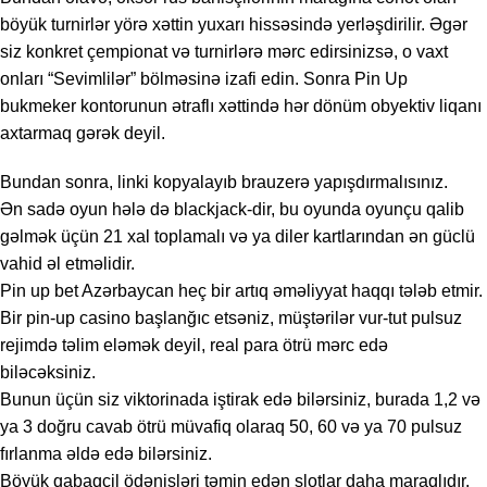
böyük turnirlər yörə xəttin yuxarı hissəsində yerləşdirilir. Əgər
siz konkret çempionat və turnirlərə mərc edirsinizsə, o vaxt
onları “Sevimlilər” bölməsinə izafi edin. Sonra Pin Up
bukmeker kontorunun ətraflı xəttində hər dönüm obyektiv liqanı
axtarmaq gərək deyil.
Bundan sonra, linki kopyalayıb brauzerə yapışdırmalısınız.
Ən sadə oyun hələ də blackjack-dir, bu oyunda oyunçu qalib
gəlmək üçün 21 xal toplamalı və ya diler kartlarından ən güclü
vahid əl etməlidir.
Pin up bet Azərbaycan heç bir artıq əməliyyat haqqı tələb etmir.
Bir pin-up casino başlanğıc etsəniz, müştərilər vur-tut pulsuz
rejimdə təlim eləmək deyil, real para ötrü mərc edə
biləcəksiniz.
Bunun üçün siz viktorinada iştirak edə bilərsiniz, burada 1,2 və
ya 3 doğru cavab ötrü müvafiq olaraq 50, 60 və ya 70 pulsuz
fırlanma əldə edə bilərsiniz.
Böyük qabaqcil ödənişləri təmin edən slotlar daha maraqlıdır.