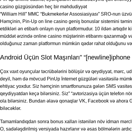
casino güzgüsündən heç bir məhdudiyyət
“William Hill” MMC “Bukmekerlər Assosiasiyası” SRO-nun üzv
Həmçinin, Pin-Up on line casino geniş bonuslar sistemini təmin
etdikləri ən etibarlı onlayn oyun platformudur. 10 ildən artıqdı
müddət ərzində online casino müştərinin etibarını qazanmağı və
olduğunuz zaman platformun mümkün qədər rahat olduğunu və 
Android Üçün Slot Maşınları” “[newline]iphone
Çox vaxt oyunçular təcrübələrini bölüşür və qeydiyyat, mərc, u
deyil, həm də mövcud PinUp İnternet güzgüləri vasitəsilə mümkü
ehtiyac yoxdur. Siz həmçinin smartfonunuza gələn SMS vasitəsi
qeydiyyatdan keçə bilərsiniz. Siz” “avtorizasiya üçün telefon n
ola bilərsiniz. Bundan əlavə qonaqlar VK, Facebook və ahora Go
biləcəklər.
Tamamlandıqdan sonra bonus xalları istənilən növ idman mərcləri
O, sadələşdirilmiş versiyada hazırlanır və əsas bölmələrin ardıcıl