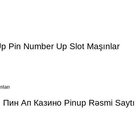
p Pin Number Up Slot Maşınlar
nları
n Пин Ап Казино Pinup Rəsmi Saytı