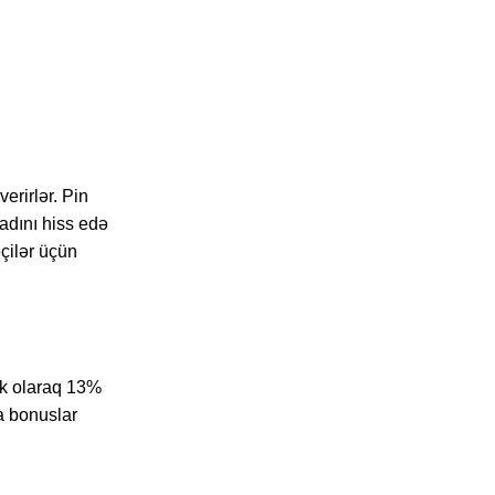
erirlər. Pin
adını hiss edə
əçilər üçün
ik olaraq 13%
a bonuslar