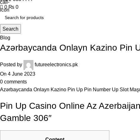
0
₨
0
Search
Blog
Azərbaycanda Onlayn Kazino Pin U
Posted by
futureelectronics.pk
On 4 June 2023
0
comments
Azərbaycanda Onlayn Kazino Pin Up Pin Number Up Slot Maşı
Pin Up Casino Online Az Azerbaija
Gamble 306″
Content