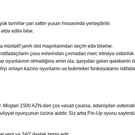
 turnirlər yan xəttin yuxarı hissəsində yerləşdirilir.
ldə edilə bilər.
 müxtəlif janrlı slot maşınlarından seçim edə bilərlər.
istifadəçilərin çoxu evlərindən çıxmadan mərc etməyə üstünlük v
r oyunlarının olmadığına əmin ola, qarşıdan gələn qələbənin d
liyi onlayn kazino oyunlarını və bukmeker funksiyalarını istifad
r. Müştəri 1500 AZN-dən çox vəsait çıxarsa, ödənişdən avtomat
suliyyət oyunçunun özünə aiddir. Siz artıq Pin-Up oyunu saytınd
 verir və 24/7 dəstək təmin edir.