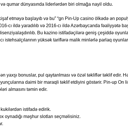
və qumar dünyasında liderlərdən biri olmağa nayil oldu.
işaf etməyə başlayıb və bu” “gn Pin-Up casino ölkədə ən popul
16-cı ildə yaradılıb və 2016-cı ildə Azərbaycanda fəaliyyətə baş
lisenziyalaşdırılıb. Bu kazino istifadəçilərə geniş çeşiddə oyunl
rıcı istehsalçılarının yüksək tariflərə malik minlərlə parlaq oyun
 yaxşı bonuslar, pul qaytarılması və özəl təkliflər təklif edir. H
yunçularına daimi bir maraqli təklif etdiyini göstərir. Pin-up On l
əri almasını təmin edir.
kukilərdən istifadə edirik.
ox oynadığı məşhur slotları seçməlisiniz.
r.