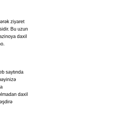
ərək ziyaret
sidir. Bu uzun
azinoya daxil
no
.
web saytında
məyinizə
da
 olmadan daxil
əşdirə