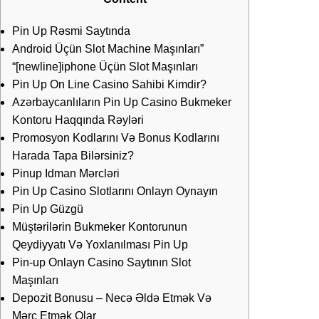
Pin Up Rəsmi Saytında
Android Üçün Slot Machine Maşınları”
“[newline]iphone Üçün Slot Maşınları
Pin Up On Line Casino Sahibi Kimdir?
Azərbaycanlıların Pin Up Casino Bukmeker
Kontoru Haqqında Rəyləri
Promosyon Kodlarını Və Bonus Kodlarını
Harada Tapa Bilərsiniz?
Pinup Idman Mərcləri
Pin Up Casino Slotlarını Onlayn Oynayın
Pin Up Güzgü
Müştərilərin Bukmeker Kontorunun
Qeydiyyatı Və Yoxlanılması Pin Up
Pin-up Onlayn Casino Saytının Slot
Maşınları
Depozit Bonusu – Necə Əldə Etmək Və
Mərc Etmək Olar