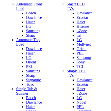
Automatic Front
Smart LED
Load
TVs
Bosch
Dawlance
Dawlance
Ecostar
Haier
Haier
LG
Hisense
Samsung
i-Zone
Sharp
itel
Automatic Top
LG
Load
Multynet
Dawlance
Orient
Haier
PEL
LG
Samsung
Orient
Sony
PEL
TCL
Samsung
Simple LED
Sharp
TVs
Signature
Dawlance
Toyo
Ecostar
Single Tub &
Haier
Spinner
i-Zone
Bosch
LG
Dawlance
Nobel
Haier
PEL