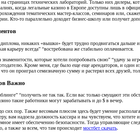
на страницах технических лабораторий. Только них дилеры, кот
алиях, когда легальные казино в Европе доступны лишь в офиц
рохождения тематических мастер-классов, семинаров или, скаже
рии. Кто-то параллельно доходит бизнес-школу или получит до
ентов
 диплома, никаких «вышки» будет трудно продвигаться дальше 
кая карьеру всегда” “востребована же стабильно оплачивается.
а знаменитости, которые хотели попробовать свою” “удачу за иг
дателю. Кроме меня, где было еще еще арендаторов, и один из н
, что он проиграл семизначную сумму и растерял всех друзей, то
ов Важно
мблинге” “получить не так так. Если вас только смущают эти обст
ино такие работники могут зарабатывать и до $ в вечер.
 до сих пор. Также весомым плюсом здесь будет умение располаг
ру, вам надоела должность кассира и вы чувствуем, что хотите и
мное имеет обеспечению безопасности. Тогда управляющие следя
, а также за всем, что там происходит
мостбет скачать
.