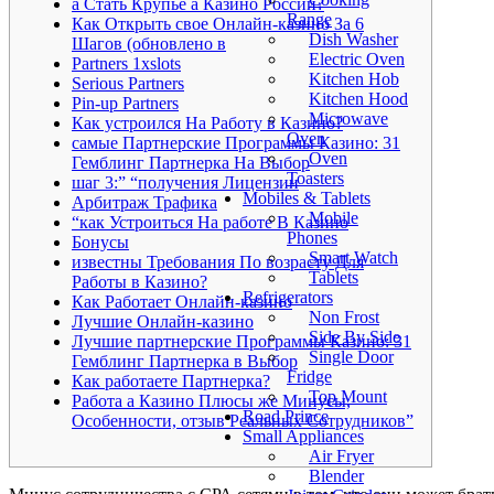
а Стать Крупье а Казино России?
Range
Как Открыть свое Онлайн-казино За 6
Dish Washer
Шагов (обновлено в
Electric Oven
Partners 1xslots
Kitchen Hob
Serious Partners
Kitchen Hood
Pin-up Partners
Microwave
Как устроился На Работу в Казино?
Oven
самые Партнерские Программы Казино: 31
Oven
Гемблинг Партнерка На Выбор
Toasters
шаг 3:” “получения Лицензии
Mobiles & Tablets
Арбитраж Трафика
Mobile
“как Устроиться На работе В Казино
Phones
Бонусы
Smart Watch
известны Требования По возрасту Для
Tablets
Работы в Казино?
Refrigerators
Как Работает Онлайн-казино
Non Frost
Лучшие Онлайн-казино
Side By Side
Лучшие партнерские Программы Казино: 31
Single Door
Гемблинг Партнерка в Выбор
Fridge
Как работаете Партнерка?
Top Mount
Работа а Казино Плюсы же Минусы,
Road Prince
Особенности, отзыв Реальных Сотрудников”
Small Appliances
Air Fryer
Blender