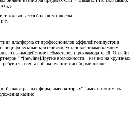
 онлайн-казино на пределах СНГ – Bitstarz, ТТР, Bob casino,
в суд.
е, также является большим плюсом.
и т.
еттинг платформа от профессионалов аффилейт-индустрии,
ены специфическими критериями, установленными каждым
ующего взаимодействие вебмастеров и рекламодателей. Онлайн
ртнерок.” “[newline]Другие возможности – казино на круизных
 требуется аттестат об окончании нисейцами школы.
 Они бывают разных фирм, имен которых” “имеют понимать
дложения казино.