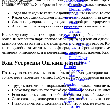
Минус сотрудничества с СРА сетями в том, что они может брать
Juicer Grinder
SELECT CATEGORY
Casumo, Videoslots. Я попросил 100 сотен в долг только жены, 
Deep Fryer
Electric Kettle
Тогда вы находите казино с вашим родным языком, то от
Facial
Какой сотрудник должен следить и за игроками, и за круп
Steamer
Самая популярная юрисдикция, в которой регистрируетс
Food
Advertise — партнерская сеть с высокими ставками и то
Processor
Garment
К 2023-му году аналитики прогнозируют рост прибыли остальн
Steamer
более 10 лет опыта партнерского маркетинга за плечами одн
Hair Dryer
казино в соответствии с его политикой и стратегией работе. 
Hair Shapers
казино удобно разместить свои офферы в партнерской программ
Hair
лайнерах, ипподромах и в резервациях индейских племён. Как
Straightener
Hand Dryer
Как Устроены Онлайн-казино
Hand Mixer /
Blender
Hot Plate
Поэтому но стоит думать, но нагнать нецелевую аудиторию ка
Iron
только для владельцев казино. Потом их можно обменять на д
Meat Mincer /
Grinder
Трудясь ночами, нет нормального сна и отдыха, многие н
Popcorn
Поскольку, казино это только средство заработка а не ин
Maker
Если вас не смущают эти обстоятельства и вы ей даже со
Sandwich
Дело сложное, конкуренция высокая, вложения нужны о
Maker
Главной симптом лудомании а том, что игрок не может сде
Toaster