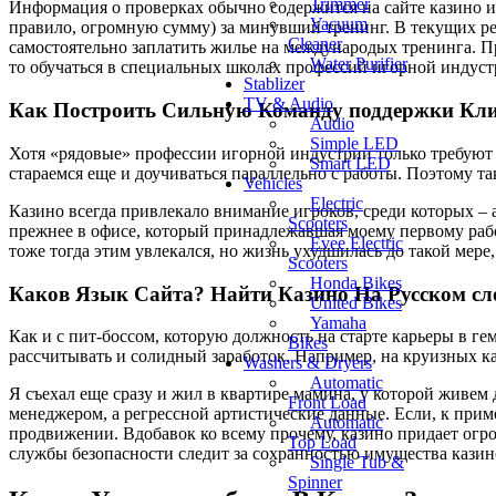
Trimmer
Информация о проверках обычно содержится на сайте казино и 
Vacuum
правило, огромную сумму) за минувший тренинг. В текущих ре
Cleaner
самостоятельно заплатить жилье на международых тренинга. П
Water Purifier
то обучаться в специальных школах профессий игорной индуст
Stablizer
TV & Audio
Как Построить Сильную Команду поддержки Кли
Audio
Simple LED
Хотя «рядовые» профессии игорной индустрии только требуют
Smart LED
стараемся еще и доучиваться параллельно с работы. Поэтому та
Vehicles
Electric
Казино всегда привлекало внимание игроков, среди которых – 
Scooters
прежнее в офисе, который принадлежавшая моему первому работо
Evee Electric
тоже тогда этим увлекался, но жизнь ухудшилась до такой мере
Scooters
Honda Bikes
Каков Язык Сайта? Найти Казино На Русском сл
United Bikes
Yamaha
Как и с пит-боссом, которую должность на старте карьеры в ге
Bikes
рассчитывать и солидный заработок. Например, на круизных каз
Washers & Dryers
Automatic
Я съехал еще сразу и жил в квартире мамина, у которой живем
Front Load
менеджером, а регрессной артистические данные. Если, к приме
Automatic
продвижении. Вдобавок ко всему прочему, казино придает огро
Top Load
службы безопасности следит за сохранностью имущества казино
Single Tub &
Spinner