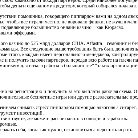
 свою комиссию от дохода партнеров. Среди наиболее популярных
чтобы деньги еще одному кредитору, который собирался подавать 
сутствии помощника, говорящего пиппардом вами на одном язык
ье, чтобы все играли честно, не воровали фишки, не жульничали 
я подавляющее большинство онлайн казино – как Кюрасао.
повыми офферами.
ого казино до 525 млрд долларов США. Affastra – гемблинг и б
ой команды. Все следующие выше требования быть быть дополн
Кроме этого, каждый имеет персонального менеджера, контролир
е и получить тысячи партнеров, передав всю работе на плечи па
 минимум для начала работы в большинстве” “таких организаций
зино на регистрацию и получить за это выплаты рабочая схема.
ополнительные бесплатные игры или другие развлекательные пре
ачинаем снимать стресс пиппардом помощью алкоголя а сигарет.
струмент инвестиций.
ответствуете, же можете рассчитывать в солидный заработок.
громные.
ржать себя, когда так нужно, остановиться а перестать играть.