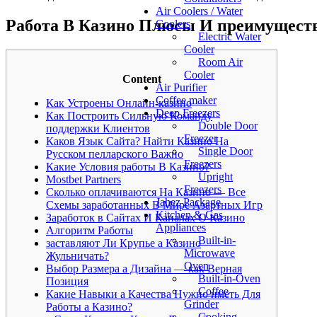
Air Coolers / Water
Работа В Казино Плюсы И преимуществ
Coolers
Electric Water
Cooler
Room Air
Cooler
Content
Air Purifier
Coffee maker
Как Устроены Онлайн-казино
Deep Freezers
Как Построить Сильную Команду
Double Door
поддержки Клиентов
Freezer
Каков Язык Сайта? Найти Казино На
Single Door
Русском пелларского Важно
Freezers
Какие Условия работы В Казино?
Upright
Mostbet Partners
Freezers
Сколько оплачиваются На Казино — Все
Jahez Package
Схемы заработанных В Мире Азартных Игр
Kitchen & Gas
Заработок в Сайтах И Каналах О Казино
Appliances
Алгоритм Работы
Built-in-
заставляют Ли Крупье а Казино
Microwave
Жульничать?
Oven
Выбор Размера а Дизайна — как Верная
Built-in-Oven
Позиция
Coffee
Какие Навыки а Качества Нужно иметь Для
Grinder
Работы а Казино?
Cooking