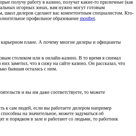
орые получу работу в казино, получат какие-то приличные (как
иальных игорных зонах, вам нужно могут готовым
м, школ дилеров сделают вас компетентным специалистом. Кто-
полнительное профильное образование
mostbet
.
и карьерном плане. А почему многие дилеры и официанты
ровым столиком или в онлайн-казино. В то время я снимал
их заметил, что я сижу на сайте казино. Он рассказал, что
лько бывшая осталась с ним.
оятельств и вы им даже соответствуете, то можете
ать к сам людей, если вы работаете дилером например
 способны на значительное, можете задуматься об
т и порядком в зале и работают со людьми, то работник