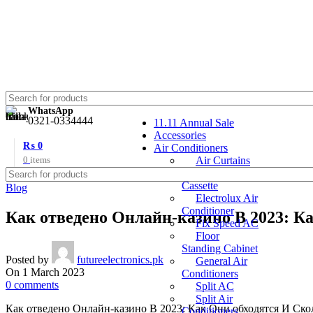
WhatsApp
0321-0334444
11.11 Annual Sale
Accessories
₨
0
Air Conditioners
0
items
Air Curtains
Ceiling
Cassette
Blog
Electrolux Air
Conditioner
Как отведено Онлайн-казино В 2023: 
Fix Speed AC
Floor
Standing Cabinet
Posted by
futureelectronics.pk
General Air
On 1 March 2023
Conditioners
0
comments
Split AC
Split Air
Как отведено Онлайн-казино В 2023: Как Они обходятся И Ск
Conditioners