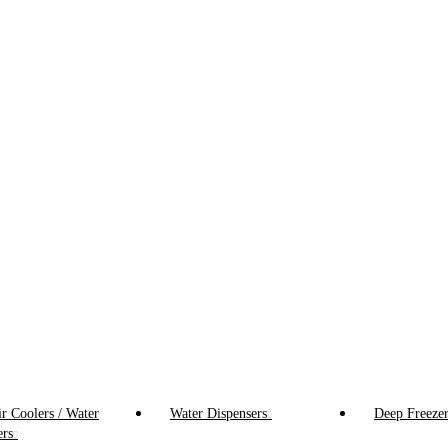
r Coolers / Water
Water Dispensers
Deep Freezer
ers