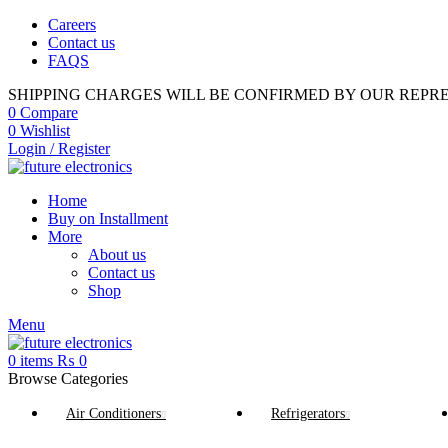
Careers
Contact us
FAQS
SHIPPING CHARGES WILL BE CONFIRMED BY OUR REPR
0
Compare
0
Wishlist
Login / Register
Home
Buy on Installment
More
About us
Contact us
Shop
Menu
0
items
₨
0
Browse Categories
Air Conditioners
Refrigerators