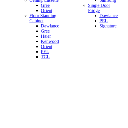
Ceiling Cassette
Samsung
Gree
Single Door
Orient
Fridge
Floor Standing
Dawlance
Cabinet
PEL
Dawlance
Signature
Gree
Haier
Kenwood
Orient
PEL
TCL