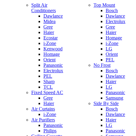
Split Air
Top Mount
Conditioners
Bosch
Dawlance
Dawlance
Midea
Electrolux
Gree
Gree
Haier
Haier
Ecostar
Homage
i-Zone
i-Zone
Kenwood
LG
Homage
Orient
Orient
PEL
Panasonic
No Frost
Electrolux
Bosch
PEL
Dawlance
Sharp
Haier
TCL
LG
Fixed Speed AC
Panasonic
Gree
Samsung
Haier
Side By Side
Air Curtains
Bosch
i-Zone
Dawlance
Air Purifiers
Haier
Panasonic
LG
Philips
Panasonic