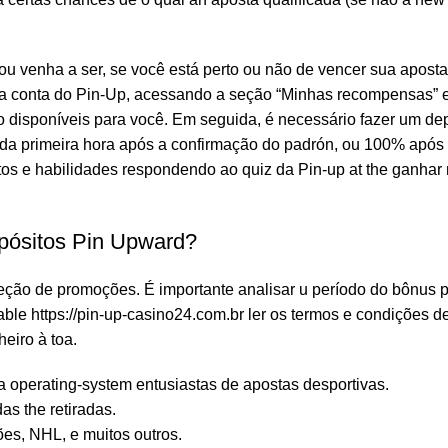
u venha a ser, se você está perto ou não de vencer sua aposta
sua conta do Pin-Up, acessando a seção “Minhas recompensas” e
 disponíveis para você. Em seguida, é necessário fazer um depó
 da primeira hora após a confirmação do padrón, ou 100% após 
tos e habilidades respondendo ao quiz da Pin-up at the ganhar
pósitos Pin Upward?
seção de promoções. É importante analisar u período do bônus 
table
https://pin-up-casino24.com.br
ler os termos e condições 
eiro à toa.
operating-system entusiastas de apostas desportivas.
s the retiradas.
es, NHL, e muitos outros.