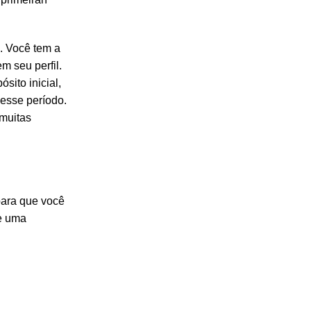
. Você tem a
m seu perfil.
sito inicial,
esse período.
 muitas
para que você
de uma