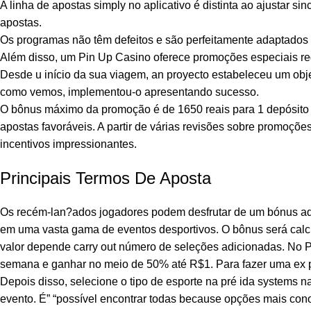
A linha de apostas simply no aplicativo é distinta ao ajustar s
apostas.
Os programas não têm defeitos e são perfeitamente adaptados à
Além disso, um Pin Up Casino oferece promoções especiais regu
Desde u início da sua viagem, an proyecto estabeleceu um objec
como vemos, implementou-o apresentando sucesso.
O bônus máximo da promoção é de 1650 reais para 1 depósito 
apostas favoráveis. A partir de várias revisões sobre promoçõ
incentivos impressionantes.
Principais Termos De Aposta
Os recém-lan?ados jogadores podem desfrutar de um bónus aquan
em uma vasta gama de eventos desportivos. O bônus será cal
valor depende carry out número de seleções adicionadas. No Pi
semana e ganhar no meio de 50% até R$1. Para fazer uma ex pro
Depois disso, selecione o tipo de esporte na pré ida systems 
evento. É” “possível encontrar todas because opções mais cono