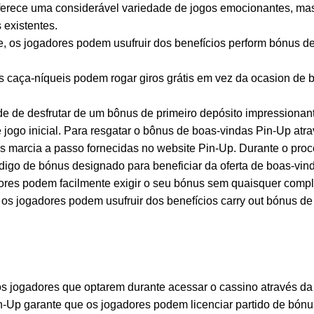
oferece uma considerável variedade de jogos emocionantes, m
 existentes.
te, os jogadores podem usufruir dos benefícios perform bónus d
caça-níqueis podem rogar giros grátis em vez da ocasion de 
de de desfrutar de um bônus de primeiro depósito impressionan
 jogo inicial. Para resgatar o bônus de boas-vindas Pin-Up atr
s marcia a passo fornecidas no website Pin-Up. Durante o pro
código de bónus designado para beneficiar da oferta de boas-vin
gadores podem facilmente exigir o seu bónus sem quaisquer comp
, os jogadores podem usufruir dos benefícios carry out bónus d
s jogadores que optarem durante acessar o cassino através da
n-Up garante que os jogadores podem licenciar partido de bón