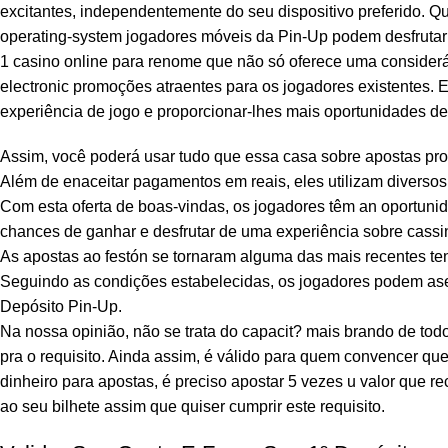
excitantes, independentemente do seu dispositivo preferido. Qu
operating-system jogadores móveis da Pin-Up podem desfruta
1 casino online para renome que não só oferece uma conside
electronic promoções atraentes para os jogadores existentes.
experiência de jogo e proporcionar-lhes mais oportunidades de
Assim, você poderá usar tudo que essa casa sobre apostas prop
Além de enaceitar pagamentos em reais, eles utilizam diversos
Com esta oferta de boas-vindas, os jogadores têm an oportun
chances de ganhar e desfrutar de uma experiência sobre cassin
As apostas ao festón se tornaram alguma das mais recentes te
Seguindo as condições estabelecidas, os jogadores podem aseg
Depósito Pin-Up.
Na nossa opinião, não se trata do capacit? mais brando de tod
pra o requisito. Ainda assim, é válido para quem convencer qu
dinheiro para apostas, é preciso apostar 5 vezes u valor que 
ao seu bilhete assim que quiser cumprir este requisito.