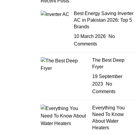
Recent Posts
Best Energy Saving Inverter
AC in Pakistan 2026: Top 5
Brands
10 March 2026
No
Comments
The Best Deep
Fryer
19 September
2023
No
Comments
Everything You
Need To Know
About Water
Heaters