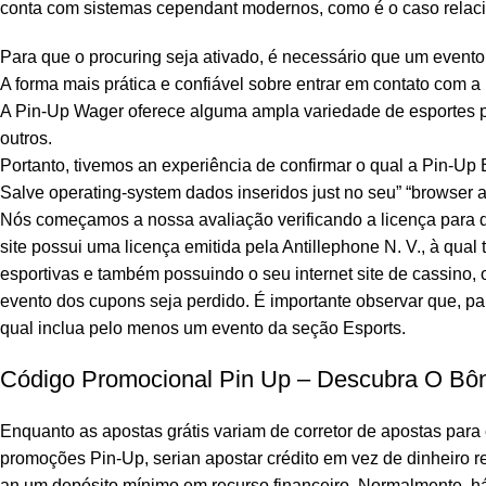
conta com sistemas cependant modernos, como é o caso relaci
Para que o procuring seja ativado, é necessário que um evento
A forma mais prática e confiável sobre entrar em contato com a
A Pin-Up Wager oferece alguma ampla variedade de esportes para
outros.
Portanto, tivemos an experiência de confirmar o qual a Pin-U
Salve operating-system dados inseridos just no seu” “browser
Nós começamos a nossa avaliação verificando a licença para de
site possui uma licença emitida pela Antillephone N. V., à qual
esportivas e também possuindo o seu internet site de cassino,
evento dos cupons seja perdido. É importante observar que, par
qual inclua pelo menos um evento da seção Esports.
Código Promocional Pin Up – Descubra O Bôn
Enquanto as apostas grátis variam de corretor de apostas para
promoções Pin-Up, serian apostar crédito em vez de dinheiro re
an um depósito mínimo em recurso financeiro. Normalmente, há