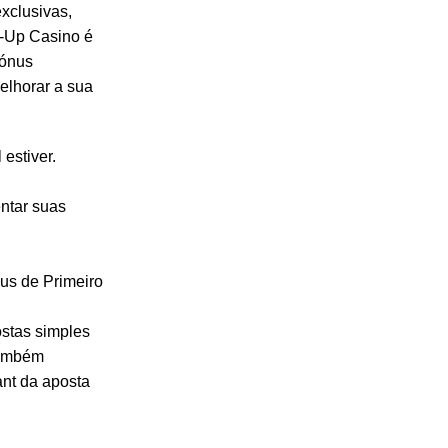
exclusivas,
n-Up Casino é
bónus
elhorar a sua
estiver.
ntar suas
nus de Primeiro
ostas simples
 também
ant da aposta